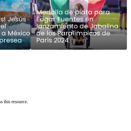
Medalla de plata para
s! Jesús
Édgar Fuentes en
el
lanzamiento de Jabalina
 a México
de los Paralímpicos de
 presea
París 2024