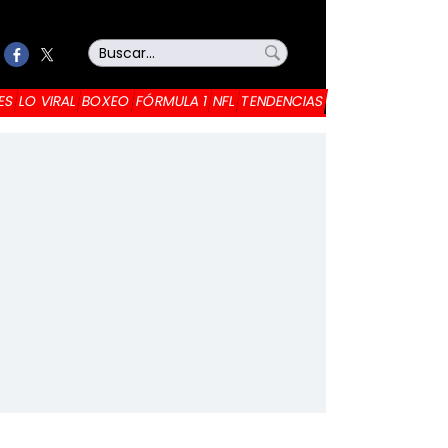
ES
LO VIRAL
BOXEO
FÓRMULA 1
NFL
TENDENCIAS