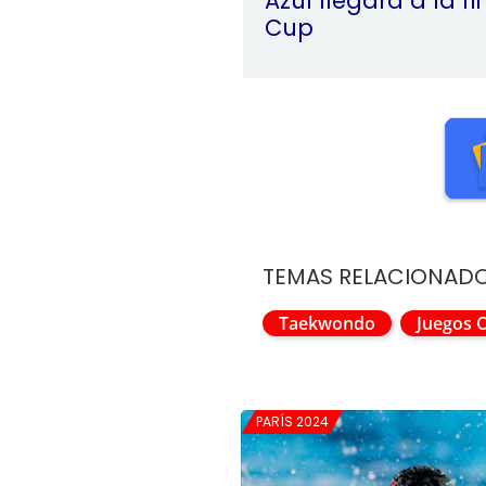
Azul llegará a la f
Cup
TEMAS RELACIONAD
Taekwondo
Juegos 
PARÍS 2024