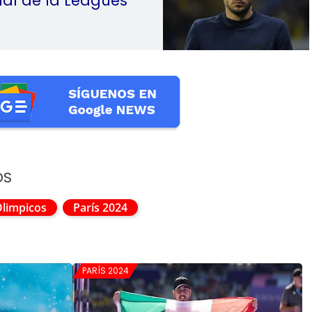
inal de la Leagues
OS
Olimpicos
París 2024
PARÍS 2024