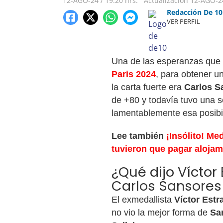
12-AGO-24
/
19:20 hrs.
Actualización
12-AGO-2
Redacción De 10
VER PERFIL
Una de las esperanzas que
Paris 2024
, para obtener u
la carta fuerte era
Carlos S
de +80 y todavía tuvo una s
lamentablemente esa posibil
Lee también
¡Insólito! Me
tuvieron que pagar alojam
¿Qué dijo Vícto
Carlos Sansores 
El exmedallista
Víctor Estr
no vio la mejor forma de
Sa