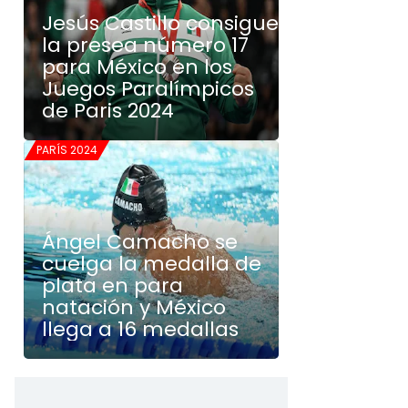
Jesús Castillo consigue
la presea número 17
para México en los
Juegos Paralímpicos
de Paris 2024
PARÍS 2024
Ángel Camacho se
cuelga la medalla de
plata en para
natación y México
llega a 16 medallas