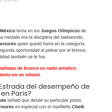
4
19:20 hrs.
México
tenía en los
Juegos Olímpicos
de
na medalla era la disciplina del taekwondo,
ansores
quien quedó fuera en la categoría
egunda oportunidad al pelear por el bronce,
idad también se le fue.
dallistas de bronce en nado artístico
iento en un sótano
r Estrada del desempeño de
en Paris?
ada
señaló que desde su particular punto,
nsores
en especial con el marfileño
Cheik