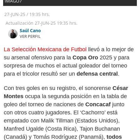
IMAGO7
27-JUN-25
/
19:35 hrs.
Actualización
27-JUN-25
19:35 hrs.
Saúl Cano
VER PERFIL
La Selección Mexicana de Futbol
llevó a lo mejor de
su arsenal ofensivo para la
Copa Oro
2025 y para
sorpresa de muchos el actual goleador del torneo
para el tricolor resultó ser un
defensa central
.
Con tres goles en su registro, el sonorense
César
Montes
ocupa la segunda posición en la tabla de
goleo del torneo de naciones de
Concacaf
junto
con otros cuatro jugadores. El ‘Cachorro’ está
empatado con Malik Tillman (Estados Unidos),
Manfred Ugalde (Costa Rica), Tajon Buchanan
(Canadá) y Tomás Rodríguez (Panamá),
todos