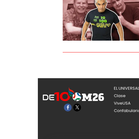
EL UNIVERSA
Clase
ViveUSA
Confabulari