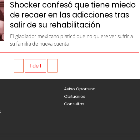
Shocker confesó que tiene miedo
de recaer en las adicciones tras
salir de su rehabilitación
El gladiador mexicano platicó que no quiere ver sufrir a
su familia de nueva cuenta
1
de
1
L
Aviso Oportuno
Obituarios
Consultas
o