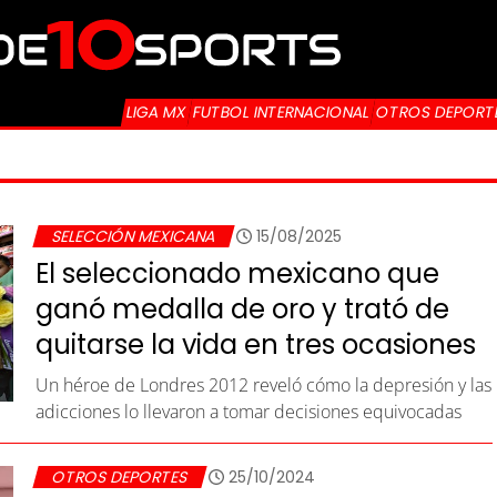
LIGA MX
FUTBOL INTERNACIONAL
OTROS DEPORT
SELECCIÓN MEXICANA
15/08/2025
El seleccionado mexicano que
ganó medalla de oro y trató de
quitarse la vida en tres ocasiones
Un héroe de Londres 2012 reveló cómo la depresión y las
adicciones lo llevaron a tomar decisiones equivocadas
OTROS DEPORTES
25/10/2024