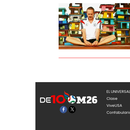
EL UNIVERSA
Clase
ViveUSA
Confabulari