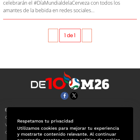
celebrarán el #DíaMundialdelaCerveza con todos los
amantes de la bebida en redes sociales…
1
de
1
EL UNIVERSAL
Aviso Oportuno
Clase
Obituarios
Respetamos tu privacidad
ViveUSA
Consultas
Utilizamos cookies para mejorar tu experiencia
Confabulario
y mostrarte contenido relevante. Al continuar