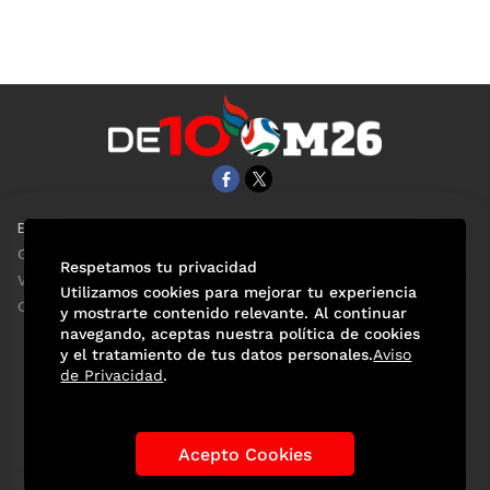
EL UNIVERSAL
Aviso Oportuno
Clase
Obituarios
Respetamos tu privacidad
ViveUSA
Consultas
Utilizamos cookies para mejorar tu experiencia
Confabulario
y mostrarte contenido relevante. Al continuar
navegando, aceptas nuestra política de cookies
y el tratamiento de tus datos personales.
Aviso
de Privacidad
.
Selección Mexicana
Actualidad Mundialista
Historia de los Mundiales
Lo viral
Anécdotas Mundialistas
Acepto Cookies
Las Sedes
Las Figuras
Tendencias
Directorio
Consultas