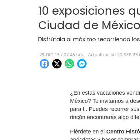
10 exposiciones q
Ciudad de Méxic
Disfrútala al máximo recorriendo l
29-DIC-15
/
07:45 hrs.
Actualización
20-SEP-23
¿En estas vacaciones vendrá
México? Te invitamos a desc
para ti. Puedes recorrer su
rincón encontrarás algo dife
Piérdete en el
Centro
Histó
anécdotas y hacer compras;