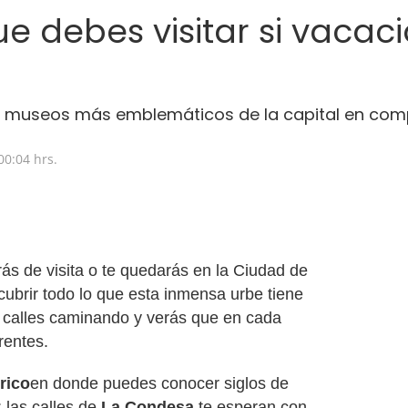
ue debes visitar si vacac
o
os museos más emblemáticos de la capital en comp
00:04 hrs.
s de visita o te quedarás en la Ciudad de
ubrir todo lo que esta inmensa urbe tiene
s calles caminando y verás que en cada
rentes.
rico
en donde puedes conocer siglos de
 las calles de
La Condesa
te esperan con