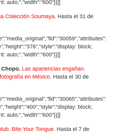
t: auto;","width":"600"}}]]
ia Colección Soumaya
. Hasta el 31 de
:"media_original","fid":"30059","attributes":
","height":"376","style":"display: block;
t: auto;","width":"600"}}]]
l Chopo.
Las apariencias engañan.
 fotografía en México
. Hasta el 30 de
:"media_original","fid":"30065","attributes":
","height":"400","style":"display: block;
t: auto;","width":"600"}}]]
lub. Bite Your Tongue
. Hasta el 7 de