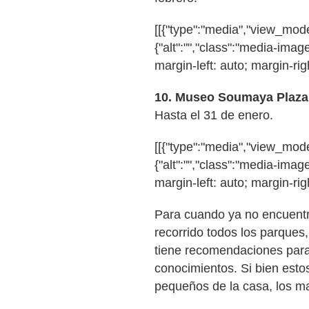
[[{"type":"media","view_mode"
{"alt":"","class":"media-image
margin-left: auto; margin-righ
10.
Museo Soumaya Plaza 
Hasta el 31 de enero.
[[{"type":"media","view_mode"
{"alt":"","class":"media-image
margin-left: auto; margin-righ
Para cuando ya no encuentr
recorrido todos los parques,
tiene recomendaciones para
conocimientos. Si bien est
pequeños de la casa, los ma