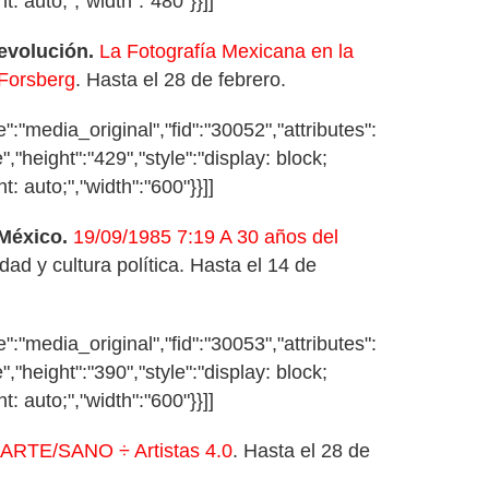
t: auto;","width":"480"}}]]
evolución.
La Fotografía Mexicana en la
 Forsberg
. Hasta el 28 de febrero.
:"media_original","fid":"30052","attributes":
","height":"429","style":"display: block;
t: auto;","width":"600"}}]]
 México.
19/09/1985 7:19 A 30 años del
dad y cultura política. Hasta el 14 de
:"media_original","fid":"30053","attributes":
","height":"390","style":"display: block;
t: auto;","width":"600"}}]]
ARTE/SANO ÷ Artistas 4.0
. Hasta el 28 de