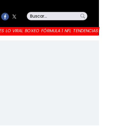
ES
LO VIRAL
BOXEO
FÓRMULA 1
NFL
TENDENCIAS