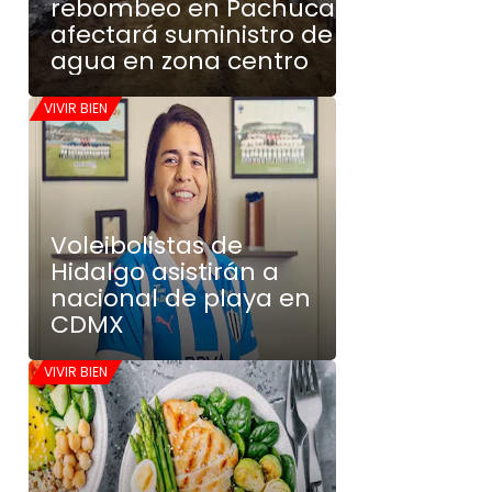
rebombeo en Pachuca
afectará suministro de
agua en zona centro
VIVIR BIEN
Voleibolistas de
Hidalgo asistirán a
nacional de playa en
CDMX
VIVIR BIEN