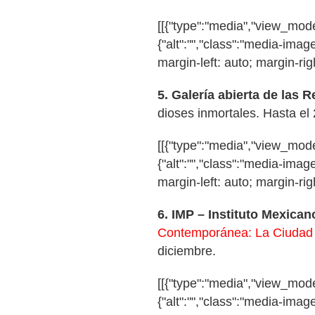
[[{"type":"media","view_mode"
{"alt":"","class":"media-image
margin-left: auto; margin-righ
5.
Galería abierta de las 
dioses inmortales. Hasta el
[[{"type":"media","view_mode"
{"alt":"","class":"media-image
margin-left: auto; margin-righ
6.
IMP – Instituto Mexican
Contemporánea: La Ciudad y
diciembre.
[[{"type":"media","view_mode"
{"alt":"","class":"media-image