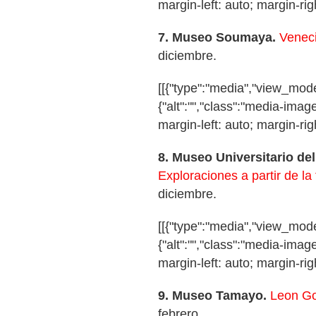
margin-left: auto; margin-righ
7.
Museo Soumaya.
Venec
diciembre.
[[{"type":"media","view_mode"
{"alt":"","class":"media-image
margin-left: auto; margin-righ
8.
Museo Universitario de
Exploraciones a partir de la
diciembre.
[[{"type":"media","view_mode"
{"alt":"","class":"media-image
margin-left: auto; margin-righ
9.
Museo Tamayo.
Leon Go
febrero.