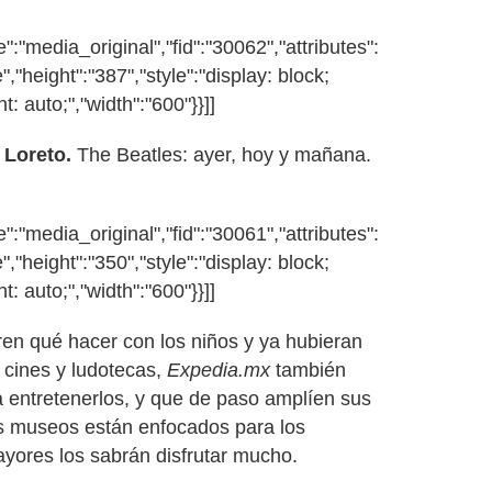
:"media_original","fid":"30062","attributes":
","height":"387","style":"display: block;
t: auto;","width":"600"}}]]
Loreto.
The Beatles: ayer, hoy y mañana.
:"media_original","fid":"30061","attributes":
","height":"350","style":"display: block;
t: auto;","width":"600"}}]]
en qué hacer con los niños y ya hubieran
 cines y ludotecas,
Expedia.mx
también
 entretenerlos, y que de paso amplíen sus
os museos están enfocados para los
yores los sabrán disfrutar mucho.