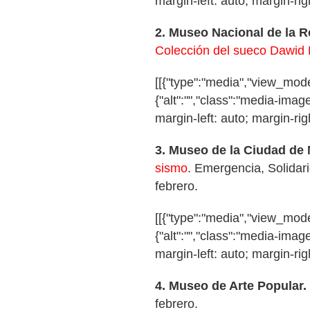
margin-left: auto; margin-righ
2.
Museo Nacional de la R
Colección del sueco Dawid
[[{"type":"media","view_mode"
{"alt":"","class":"media-image
margin-left: auto; margin-righ
3.
Museo de la Ciudad de
sismo
. Emergencia, Solidari
febrero.
[[{"type":"media","view_mode"
{"alt":"","class":"media-image
margin-left: auto; margin-righ
4.
Museo de Arte Popular.
febrero.