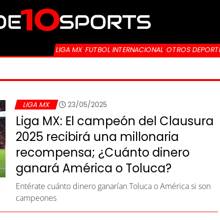
LIGA MX
FUTBOL INTERNACIONAL
OTROS DEPORT
LIGA MX
23/05/2025
Liga MX: El campeón del Clausura
2025 recibirá una millonaria
recompensa; ¿Cuánto dinero
ganará América o Toluca?
Entérate cuánto dinero ganarían Toluca o América si son
campeones