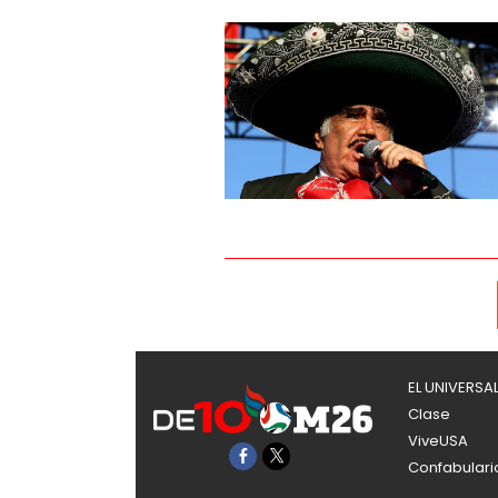
EL UNIVERSA
Clase
ViveUSA
Confabulari