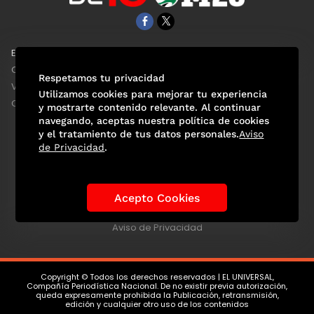
EL UNIVERSAL
Aviso Oportuno
Clase
Obituarios
Respetamos tu privacidad
ViveUSA
Consultas
Utilizamos cookies para mejorar tu experiencia
Confabulario
y mostrarte contenido relevante. Al continuar
navegando, aceptas nuestra política de cookies
y el tratamiento de tus datos personales.
Aviso
de Privacidad
.
Selección Mexicana
Actualidad Mundialista
Historia de los Mundiales
Lo viral
Anécdotas Mundialistas
Acepto Cookies
Las Sedes
Las Figuras
Tendencias
Directorio
Consultas
Aviso de Privacidad
Copyright © Todos los derechos reservados | EL UNIVERSAL,
Compañía Periodística Nacional. De no existir previa autorización,
queda expresamente prohibida la Publicación, retransmisión,
edición y cualquier otro uso de los contenidos