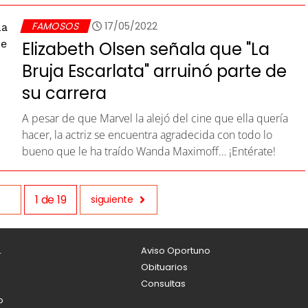
FAMOSOS
17/05/2022
Elizabeth Olsen señala que "La
Bruja Escarlata" arruinó parte de
su carrera
A pesar de que Marvel la alejó del cine que ella quería
hacer, la actriz se encuentra agradecida con todo lo
bueno que le ha traído Wanda Maximoff… ¡Entérate!
1
de
19
siguiente
L
Aviso Oportuno
Obituarios
Consultas
o