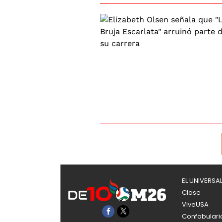
EL UNIVERSA
Clase
ViveUSA
Confabulari