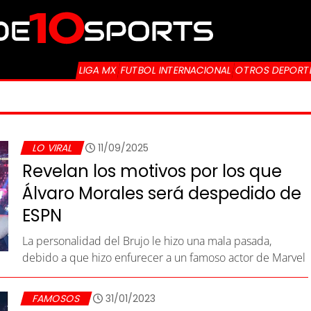
LIGA MX
FUTBOL INTERNACIONAL
OTROS DEPORT
LO VIRAL
11/09/2025
Revelan los motivos por los que
Álvaro Morales será despedido de
ESPN
La personalidad del Brujo le hizo una mala pasada,
debido a que hizo enfurecer a un famoso actor de Marvel
FAMOSOS
31/01/2023