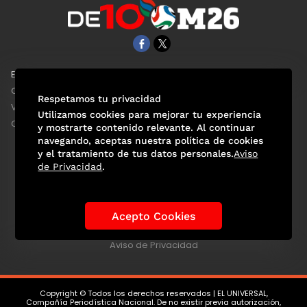
EL UNIVERSAL
Aviso Oportuno
Clase
Obituarios
Respetamos tu privacidad
ViveUSA
Consultas
Utilizamos cookies para mejorar tu experiencia
Confabulario
y mostrarte contenido relevante. Al continuar
navegando, aceptas nuestra política de cookies
y el tratamiento de tus datos personales.
Aviso
de Privacidad
.
Selección Mexicana
Actualidad Mundialista
Historia de los Mundiales
Lo viral
Anécdotas Mundialistas
Acepto Cookies
Las Sedes
Las Figuras
Tendencias
Directorio
Consultas
Aviso de Privacidad
Copyright © Todos los derechos reservados | EL UNIVERSAL,
Compañía Periodística Nacional. De no existir previa autorización,