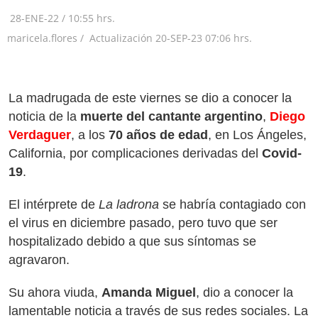
28-ENE-22
/
10:55 hrs.
maricela.flores /
Actualización
20-SEP-23
07:06 hrs.
La madrugada de este viernes se dio a conocer la
noticia de la
muerte del cantante argentino
,
Diego
Verdaguer
, a los
70 años de edad
, en Los Ángeles,
California, por complicaciones derivadas del
Covid-
19
.
El intérprete de
La ladrona
se habría contagiado con
el virus en diciembre pasado, pero tuvo que ser
hospitalizado debido a que sus síntomas se
agravaron.
Su ahora viuda,
Amanda Miguel
, dio a conocer la
lamentable noticia a través de sus redes sociales. La