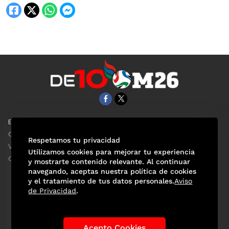
EL UNIVERSAL
Aviso Oportuno
Clase
Obituarios
Respetamos tu privacidad
ViveUSA
Consultas
Utilizamos cookies para mejorar tu experiencia
Confabulario
y mostrarte contenido relevante. Al continuar
navegando, aceptas nuestra política de cookies
y el tratamiento de tus datos personales.
Aviso
de Privacidad
.
Selección Mexicana
Actualidad Mundialista
Historia de los Mundiales
Lo viral
Anécdotas Mundialistas
Acepto Cookies