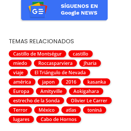
TEMAS RELACIONADOS
Castillo de Montségur
castillo
miedo
Roccasparviera
Jharia
viaje
El Triángulo de Nevada
américa
japon
2016
kasanka
Europa
Amityville
Aokigahara
estrecho de la Sonda
Olivier Le Carrer
Terror
México
atlas
toniná
lugares
Cabo de Hornos