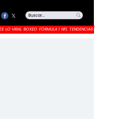
ES
LO VIRAL
BOXEO
FÓRMULA 1
NFL
TENDENCIAS