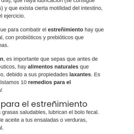
al día), que haya lubricación (se consigue
 y que exista cierta motilidad del intestino,
l ejercicio.
ue para combatir el
estreñimiento
hay que
al, con probióticos y prebióticos que
nas.
ón
, es importante que sepas que antes de
uticos, hay
alimentos naturales
que
io, debido a sus propiedades
laxantes
. Es
listamos 10
remedios
para el
!
a para el estreñimiento
 grasas saludables, lubrican el bolo fecal.
e aceite a tus ensaladas o verduras,
l.