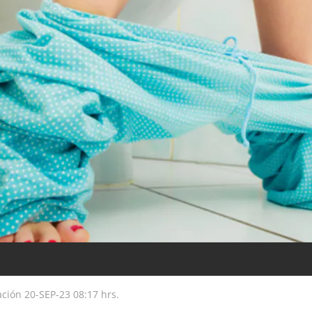
ación
20-SEP-23
08:17 hrs.