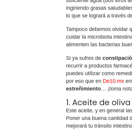
suficiente agua (dos litros 
ingiriendo grasas saludables)
lo que se logrará a través de
Tampoco debemos olvidar q
cuidar la microbiota intestin
alimenten las bacterias bue
Si ya sufres de
constipaci
recurrir a productos farmacé
puedes utilizar como remed
por eso que en
De10.mx
en
estreñimiento
… ¡toma nota
1. Aceite de oliv
Este aceite, y en general las
Poner una buena cantidad d
mejorará tu tránsito intestina