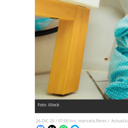
Foto: iStock
26-DIC-20
/
07:00 hrs.
maricela.flores /
Actualiz