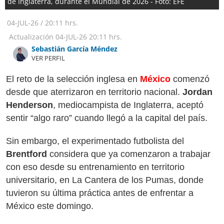
de Inglaterra, durante el Mundial de 2026 - Foto: EFE
04-JUL-26
/
20:11 hrs.
Actualización
04-JUL-26
20:11 hrs.
Sebastián García Méndez
VER PERFIL
El reto de la selección inglesa en
México
comenzó
desde que aterrizaron en territorio nacional.
Jordan
Henderson
, mediocampista de Inglaterra, aceptó
sentir “algo raro” cuando llegó a la capital del país.
Sin embargo, el experimentado futbolista del
Brentford
considera que ya comenzaron a trabajar
con eso desde su entrenamiento en territorio
universitario, en La Cantera de los Pumas, donde
tuvieron su última práctica antes de enfrentar a
México este domingo.