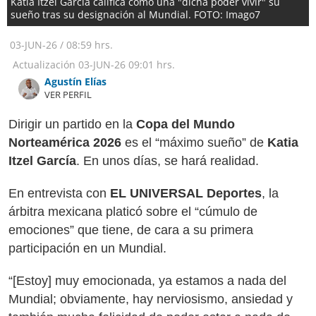
Katia Itzel García califica como una "dicha poder vivir" su
sueño tras su designación al Mundial. FOTO: Imago7
03-JUN-26
/
08:59 hrs.
Actualización
03-JUN-26
09:01 hrs.
Agustín Elías
VER PERFIL
Dirigir un partido en la
Copa del Mundo
Norteamérica 2026
es el “máximo sueño” de
Katia
Itzel García
. En unos días, se hará realidad.
En entrevista con
EL UNIVERSAL Deportes
, la
árbitra mexicana platicó sobre el “cúmulo de
emociones” que tiene, de cara a su primera
participación en un Mundial.
“[Estoy] muy emocionada, ya estamos a nada del
Mundial; obviamente, hay nerviosismo, ansiedad y