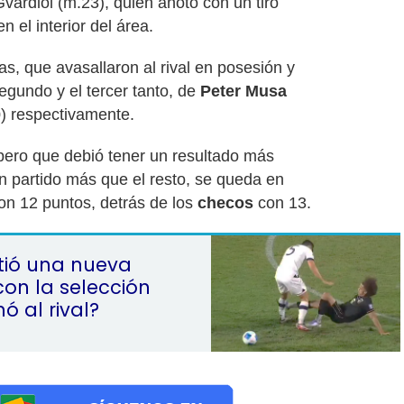
vardiol (m.23), quien anotó con un tiro
n el interior del área.
as, que avasallaron al rival en posesión y
segundo y el tercer tanto, de
Peter Musa
0) respectivamente.
pero que debió tener un resultado más
un partido más que el resto, se queda en
con 12 puntos, detrás de los
checos
con 13.
tió una nueva
on la selección
 al rival?