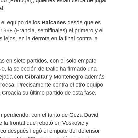
ldo (Portugal), quienes están cerca de jugar
l.
 el equipo de los
Balcanes
desde que es
1998 (Francia, semifinales) el primero y el
lejos, en la derrota en la final contra la
as en siete partidos, con el solo empate
0, la selección de Dalic ha firmado una
rejada con
Gibraltar
y Montenegro además
eroesa. Precisamente contra el otro equipo
 Croacia su último partido de esta fase,
perdiendo, con el tanto de Geza David
de la frontal que rebotó en Voskovic y
oco después llegó el empate del defensor