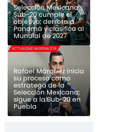
Selección Mexicana
Sub-20 cumple el
objetivo; derrota a
Panamá y clasifica al
Mundial de 2027
ACTUALIDAD MUNDIALISTA
Rafael Márquez inicia
su proceso como
estratega de la
Selección Mexicana;
sigue a la Sub-20 en
Puebla