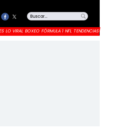
ES
LO VIRAL
BOXEO
FÓRMULA 1
NFL
TENDENCIAS