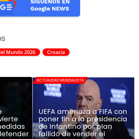
OS
del Mundo 2026
Croacia
ACTUALIDAD MUNDIALISTA
e
UEFA amenaza a FIFA con
vierte
poner fin a la presidencia
medidas
de Infantino por plan
defender
fallido de vender el