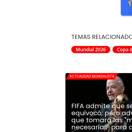
TEMAS RELACIONAD
Mundial 2026
Copa 
ACTUALIDAD MUNDIALISTA
FIFA admite que s
equivocó; pero ad
que tomará las "
necesarias" para 