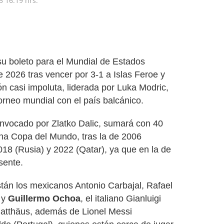
5
16:19 hrs.
 su boleto para el Mundial de Estados
2026 tras vencer por 3-1 a Islas Feroe y
ión casi impoluta, liderada por Luka Modric,
orneo mundial con el país balcánico.
convocado por Zlatko Dalic, sumará con 40
una Copa del Mundo, tras la de 2006
018 (Rusia) y 2022 (Qatar), ya que en la de
sente.
stán los mexicanos Antonio Carbajal, Rafael
 y
Guillermo Ochoa
, el italiano Gianluigi
Matthäus, además de Lionel Messi