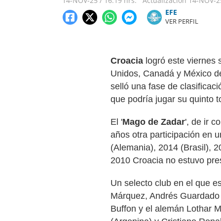
14-NOV-25
/
16:19 hrs.
Actualización
14-NOV-2
​​​​​​​EFE
VER PERFIL
Croacia
logró este viernes
Unidos, Canadá y México de 
selló una fase de clasificac
que podría jugar su quinto t
El '
Mago de Zadar
', de ir 
años otra participación en 
(Alemania), 2014 (Brasil), 2
2010 Croacia no estuvo pre
Un selecto club en el que e
Márquez, Andrés Guardado
Buffon y el alemán Lothar 