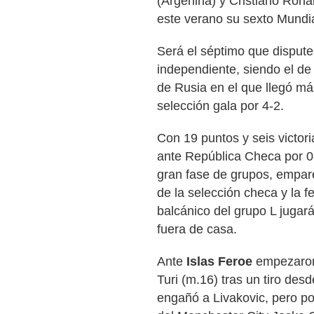
(Argenina) y Cristiano Rona
este verano su sexto Mundia
Será el séptimo que dispute
independiente, siendo el de 
de Rusia en el que llegó más 
selección gala por 4-2.
Con 19 puntos y seis victori
ante República Checa por 0-
gran fase de grupos, empa
de la selección checa y la f
balcánico del grupo L jugará
fuera de casa.
Ante
Islas Feroe
empezaron 
Turi (m.16) tras un tiro des
engañó a Livakovic, pero p