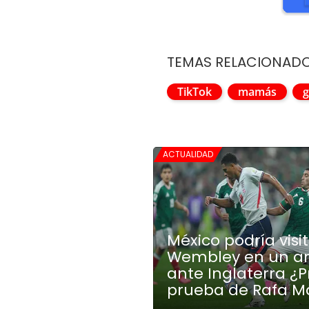
TEMAS RELACIONAD
TikTok
mamás
g
ACTUALIDAD
México podría visi
Wembley en un a
ante Inglaterra ¿
prueba de Rafa M