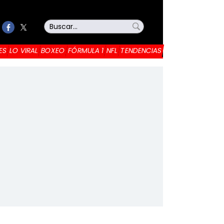
ES
LO VIRAL
BOXEO
FÓRMULA 1
NFL
TENDENCIAS