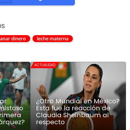
OS
anar dinero
leche materna
ACTUALIDAD
tar
¿Otro Mundial en México?
mistoso
Esta fue la reacción de
Primera
Claudia Sheinbaum al
árquez?
respecto