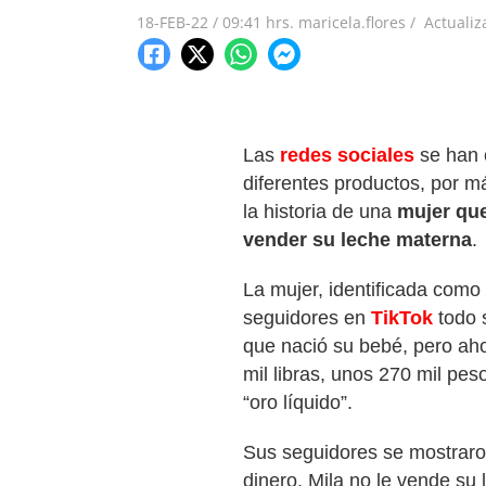
18-FEB-22
/
09:41 hrs.
maricela.flores /
Actuali
Las
redes sociales
se han 
diferentes productos, por m
la historia de una
mujer qu
vender su leche materna
.
La mujer, identificada como
seguidores en
TikTok
todo 
que nació su bebé, pero ah
mil libras, unos 270 mil pe
“oro líquido”.
Sus seguidores se mostraro
dinero. Mila no le vende su 