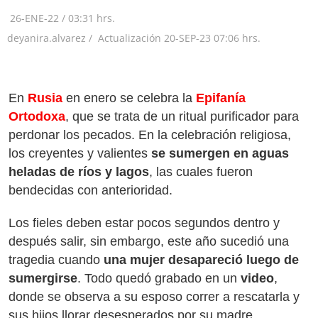
26-ENE-22
/
03:31 hrs.
deyanira.alvarez /
Actualización
20-SEP-23
07:06 hrs.
En
Rusia
en enero se celebra la
Epifanía
Ortodoxa
, que se trata de un ritual purificador para
perdonar los pecados. En la celebración religiosa,
los creyentes y valientes
se sumergen en aguas
heladas de ríos y lagos
, las cuales fueron
bendecidas con anterioridad.
Los fieles deben estar pocos segundos dentro y
después salir, sin embargo, este año sucedió una
tragedia cuando
una mujer desapareció luego de
sumergirse
. Todo quedó grabado en un
video
,
donde se observa a su esposo correr a rescatarla y
sus hijos llorar desesperados por su madre.