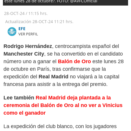
este lunes 28 de octubre?. FOTO: @AVFCOfficial
28-OCT-24
/
11:15 hrs.
Actualización
28-OCT-24
11:21 hrs.
​​​​​​​EFE
VER PERFIL
Rodrigo Hernández
, centrocampista español del
Manchester City
, se ha convertido en el candidato
número uno a ganar el
Balón de Oro
este lunes 28
de octubre en París, tras confirmarse que la
expedición del
Real Madrid
no viajará a la capital
francesa para asistir a la entrega del premio.
Lee también
Real Madrid deja plantada a la
ceremonia del Balón de Oro al no ver a Vinicius
como el ganador
La expedición del club blanco, con los jugadores