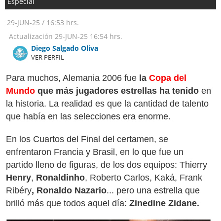
Especial
29-JUN-25
/
16:53 hrs.
Actualización
29-JUN-25
16:54 hrs.
Diego Salgado Oliva
VER PERFIL
Para muchos, Alemania 2006 fue
la
Copa del
Mundo
que más jugadores estrellas ha tenido
en
la historia. La realidad es que la cantidad de talento
que había en las selecciones era enorme.
En los Cuartos del Final del certamen, se
enfrentaron Francia y Brasil, en lo que fue un
partido lleno de figuras, de los dos equipos: Thierry
Henry
,
Ronaldinho
, Roberto Carlos, Kaká, Frank
Ribéry
, Ronaldo Nazario
... pero una estrella que
brilló más que todos aquel día:
Zinedine Zidane.