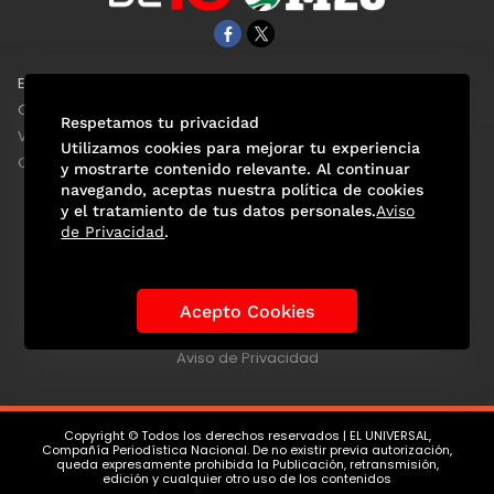
EL UNIVERSAL
Aviso Oportuno
Clase
Obituarios
Respetamos tu privacidad
ViveUSA
Consultas
Utilizamos cookies para mejorar tu experiencia
Confabulario
y mostrarte contenido relevante. Al continuar
navegando, aceptas nuestra política de cookies
y el tratamiento de tus datos personales.
Aviso
de Privacidad
.
Selección Mexicana
Actualidad Mundialista
Historia de los Mundiales
Lo viral
Anécdotas Mundialistas
Acepto Cookies
Las Sedes
Las Figuras
Tendencias
Directorio
Consultas
Aviso de Privacidad
Copyright © Todos los derechos reservados | EL UNIVERSAL,
Compañía Periodística Nacional. De no existir previa autorización,
queda expresamente prohibida la Publicación, retransmisión,
edición y cualquier otro uso de los contenidos