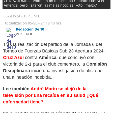
Cruz Azul había tenido un fin de semana redondo contra el
América, pero llegaron las malas noticias. Foto: Imago7
05-SEP-24
/
19:48 hrs.
Actualización
05-SEP-24
19:48 hrs.
Redacción De 10
VER PERFIL
Tras la realización del partido de la Jornada 6 del
Torneo de Fuerzas Básicas Sub 23 Apertura 2024,
Cruz Azul
contra
América
, que concluyó con
victoria de 2-1 para el club cementero, la
Comisión
Disciplinaria
inició una investigación de oficio por
una alineación indebida.
Lee también
André Marín se alejó de la
televisión por una recaída en su salud ¿Qué
enfermedad tiene?