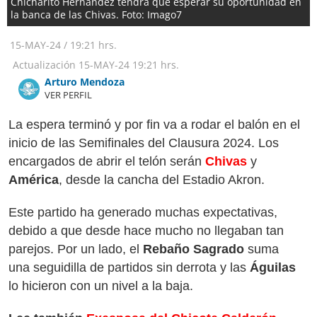
Chicharito Hernández tendrá que esperar su oportunidad en
la banca de las Chivas. Foto: Imago7
15-MAY-24
/
19:21 hrs.
Actualización
15-MAY-24
19:21 hrs.
Arturo Mendoza
VER PERFIL
La espera terminó y por fin va a rodar el balón en el
inicio de las Semifinales del Clausura 2024. Los
encargados de abrir el telón serán
Chivas
y
América
, desde la cancha del Estadio Akron.
Este partido ha generado muchas expectativas,
debido a que desde hace mucho no llegaban tan
parejos. Por un lado, el
Rebaño Sagrado
suma
una seguidilla de partidos sin derrota y las
Águilas
lo hicieron con un nivel a la baja.