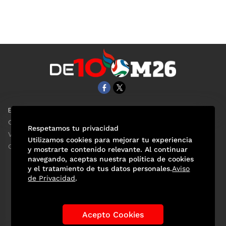
EL UNIVERSAL
Aviso Oportuno
Clase
Obituarios
Respetamos tu privacidad
ViveUSA
Consultas
Utilizamos cookies para mejorar tu experiencia
Confabulario
y mostrarte contenido relevante. Al continuar
navegando, aceptas nuestra política de cookies
y el tratamiento de tus datos personales.
Aviso
de Privacidad
.
Selección Mexicana
Actualidad Mundialista
Historia de los Mundiales
Lo viral
Anécdotas Mundialistas
Acepto Cookies
Las Sedes
Las Figuras
Tendencias
Directorio
Consultas