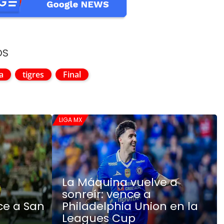
OS
a
tigres
Final
LIGA MX
La Máquina vuelve a
sonreír: vence a
ce a San
Philadelphia Union en la
Leagues Cup