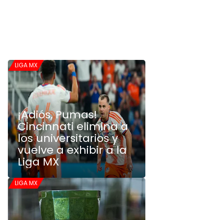
LIGA MX
¡Adiós, Pumas!
Cincinnati elimina a
los universitarios y
vuelve a exhibir a la
Liga MX
LIGA MX