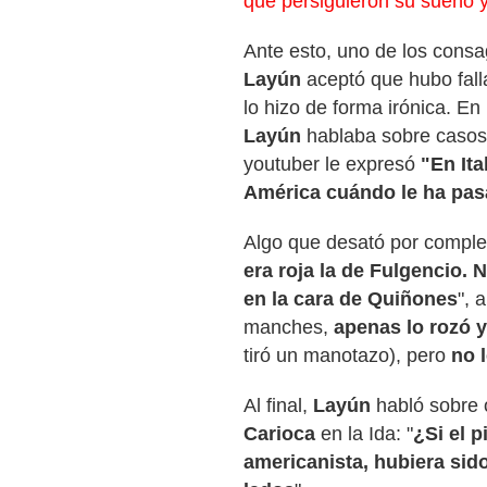
que persiguieron su sueño 
Ante esto, uno de los consa
Layún
aceptó que hubo falla
lo hizo de forma irónica. En
Layún
hablaba sobre casos 
youtuber le expresó
"En Ita
América cuándo le ha pa
Algo que desató por complet
era roja la de Fulgencio.
en la cara de Quiñones
", 
manches,
apenas lo rozó y
tiró un manotazo), pero
no 
Al final,
Layún
habló sobre 
Carioca
en la Ida: "
¿Si el 
americanista, hubiera sido