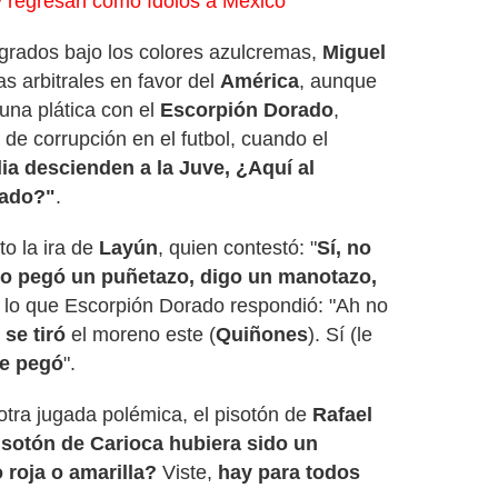
y regresan como ídolos a México
grados bajo los colores azulcremas,
Miguel
s arbitrales en favor del
América
, aunque
 una plática con el
Escorpión Dorado
,
de corrupción en el futbol, cuando el
lia descienden a la Juve, ¿Aquí al
sado?"
.
o la ira de
Layún
, quien contestó: "
Sí, no
 No pegó un puñetazo, digo un manotazo,
a lo que Escorpión Dorado respondió: "Ah no
 se tiró
el moreno este (
Quiñones
). Sí (le
le pegó
".
otra jugada polémica, el pisotón de
Rafael
pisotón de Carioca hubiera sido un
 roja o amarilla?
Viste,
hay para todos