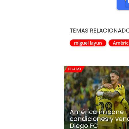
TEMAS RELACIONAD
miguel layun
Améric
LIGA MX
América impone
condiciones y ven
Diego FC