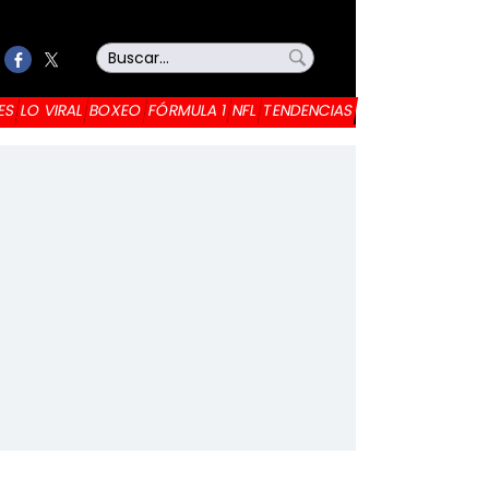
ES
LO VIRAL
BOXEO
FÓRMULA 1
NFL
TENDENCIAS