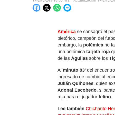
17-ENE-24
/
10:03 hrs.
Actualización
17-ENE-24
América
se consagró el pa
pletórico, campeón del futb
embargo, la
polémica
no f
una polémica
tarjeta roja
q
de las
Águilas
sobre los
Ti
Al
minuto 83'
del encuentr
ingresado de cambio al encu
Julián Quiñones
, quien ex
Adonai Escobedo
, silbant
roja para el jugador
felino
.
Lee también
Chicharito He