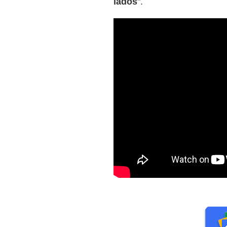
lados
".