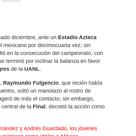
10:03 hrs.
sado diciembre, ante un
Estadio Azteca
ol mexicano por decimocuarta vez; sin
altó en la consecución del campeonato, con
ue terminó por inclinar la balanza en favor
gres
de la
UANL
.
o,
Raymundo Fulgencio
, que recién había
entro, soltó un manotazo al rostro de
ageró de más el contacto; sin embargo,
e central de la
Final
, decretó la acción como
rnández y Andrés Guardado, los jóvenes