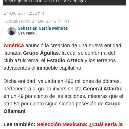
New England Patriots? FOTOS: AP / Imago7
24-DIC-25
/
12:32 hrs.
Actualización
24-DIC-25
12:41 hrs.
Sebastián García Méndez
VER PERFIL
América
anunció la creación de una nueva entidad
llamada
Grupo Águilas
, la cual se conforma del
club azulcrema, el
Estadio Azteca
y los terrenos
adyacentes el inmueble capitalino.
Dicha entidad, valuada en 490 millones de dólares,
pertenecerá al grupo inversionista
General Atlantic
en un 49 por ciento de las acciones, mientras que el
otro 51 por ciento sigue siendo posesión de
Grupo
Ollamani
.
Lee también:
Selección Mexicana: ¿Cuál sería la