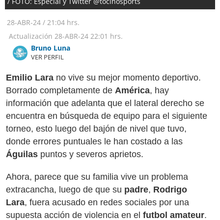
/ FOTO: Especial y Twitter @tocinosports
28-ABR-24
/
21:04 hrs.
Actualización
28-ABR-24
22:01 hrs.
Bruno Luna
VER PERFIL
Emilio Lara
no vive su mejor momento deportivo.
Borrado completamente de
América
, hay
información que adelanta que el lateral derecho se
encuentra en búsqueda de equipo para el siguiente
torneo, esto luego del bajón de nivel que tuvo,
donde errores puntuales le han costado a las
Águilas
puntos y severos aprietos.
Ahora, parece que su familia vive un problema
extracancha, luego de que su
padre
,
Rodrigo
Lara
, fuera acusado en redes sociales por una
supuesta acción de violencia en el
futbol amateur
.