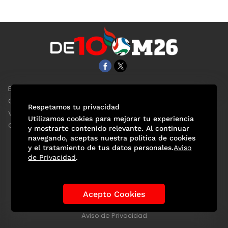
EL UNIVERSAL
Aviso Oportuno
Clase
Obituarios
Respetamos tu privacidad
ViveUSA
Consultas
Utilizamos cookies para mejorar tu experiencia
Confabulario
y mostrarte contenido relevante. Al continuar
navegando, aceptas nuestra política de cookies
y el tratamiento de tus datos personales.
Aviso
de Privacidad
.
Selección Mexicana
Actualidad Mundialista
Historia de los Mundiales
Lo viral
Anécdotas Mundialistas
Acepto Cookies
Las Sedes
Las Figuras
Tendencias
Directorio
Consultas
Aviso de Privacidad