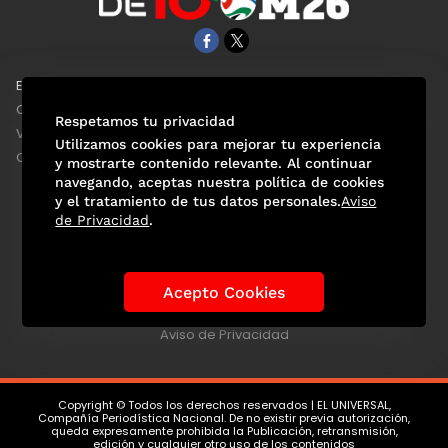
EL UNIVERSAL
Aviso Oportuno
Clase
Obituarios
Respetamos tu privacidad
ViveUSA
Consultas
Utilizamos cookies para mejorar tu experiencia
Confabulario
y mostrarte contenido relevante. Al continuar
navegando, aceptas nuestra política de cookies
y el tratamiento de tus datos personales.
Aviso
de Privacidad
.
Selección Mexicana
Actualidad Mundialista
Historia de los Mundiales
Lo viral
Anécdotas Mundialistas
Acepto Cookies
Las Sedes
Las Figuras
Tendencias
Directorio
Consultas
Aviso de Privacidad
Copyright © Todos los derechos reservados | EL UNIVERSAL,
Compañía Periodística Nacional. De no existir previa autorización,
queda expresamente prohibida la Publicación, retransmisión,
edición y cualquier otro uso de los contenidos