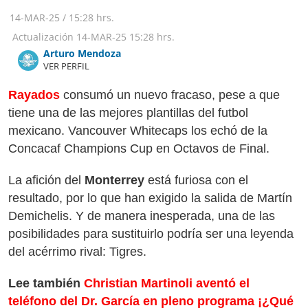
14-MAR-25
/
15:28 hrs.
Actualización
14-MAR-25
15:28 hrs.
Arturo Mendoza
VER PERFIL
Rayados
consumó un nuevo fracaso, pese a que
tiene una de las mejores plantillas del futbol
mexicano. Vancouver Whitecaps los echó de la
Concacaf Champions Cup en Octavos de Final.
La afición del
Monterrey
está furiosa con el
resultado, por lo que han exigido la salida de Martín
Demichelis. Y de manera inesperada, una de las
posibilidades para sustituirlo podría ser una leyenda
del acérrimo rival: Tigres.
Lee también
Christian Martinoli aventó el
teléfono del Dr. García en pleno programa ¡¿Qué