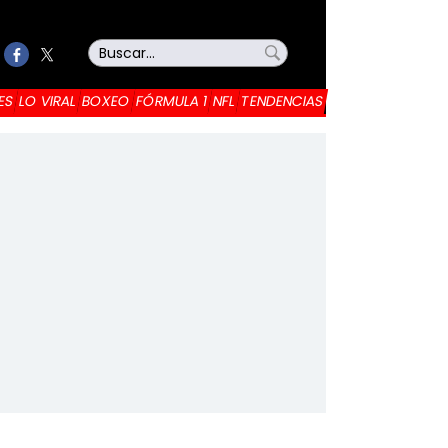
ES
LO VIRAL
BOXEO
FÓRMULA 1
NFL
TENDENCIAS