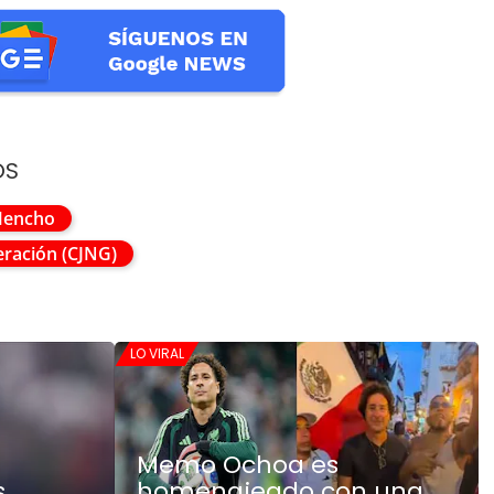
OS
Mencho
eración (CJNG)
LO VIRAL
Memo Ochoa es
s
homenajeado con una