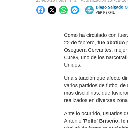
23-FEB-26
/
09:11 hrs.
Actualización
23-FEB-26
Diego Salgado O
VER PERFIL
Como ha circulado con fuerz
22 de febrero,
fue abatido
p
Oseguera Cervantes, mejo
CJNG, uno de los narcotraf
Unidos.
Una situación que afectó di
varios partidos de futbol de
más disciplinas, que tuvier
realizados en diversas zona
Ante lo ocurrido, usuarios d
Antonio
'Pollo' Briseño, 