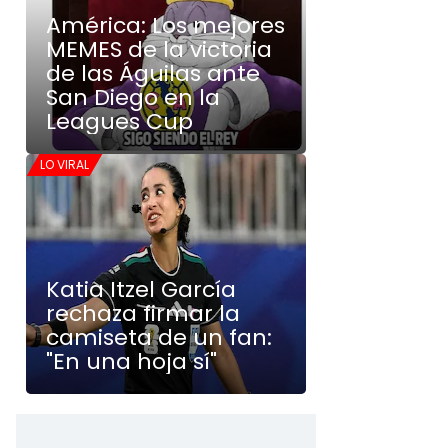
América: Los mejores
MEMES de la victoria
de las Águilas ante
San Diego en la
Leagues Cup
LO VIRAL
Katia Itzel García
rechaza firmar la
camiseta de un fan:
"En una hoja sí"