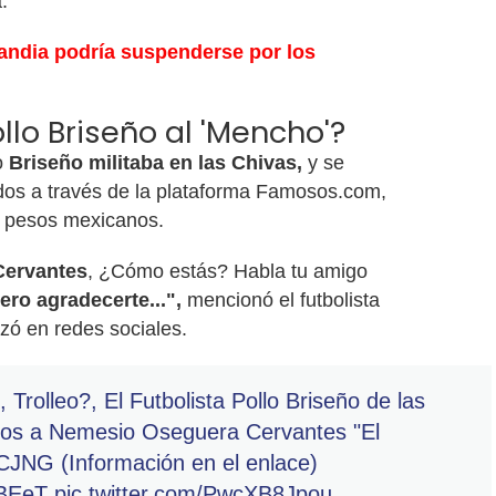
.
landia podría suspenderse por los
ollo Briseño al 'Mencho'?
o
Briseño militaba en las Chivas,
y se
os a través de la plataforma Famosos.com,
0 pesos mexicanos.
Cervantes
, ¿Cómo estás? Habla tu amigo
ero agradecerte...",
mencionó el futbolista
izó en redes sociales.
 Trolleo?, El Futbolista Pollo Briseño de las
dos a Nemesio Oseguera Cervantes "El
 CJNG (Información en el enlace)
6BEeT
pic.twitter.com/PwcXB8Jpou