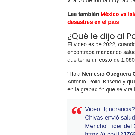
viralizó de forma muy rápida
Lee también
México vs Is
desastres en el país
¿Qué le dijo al P
El video es de 2022, cuand
encontraba mandando salud
que tenía un costo de 1,08
"Hola
Nemesio Oseguera 
Antonio 'Pollo' Briseño y
qui
en la grabación que se viral
Video: Ignorancia?,
Chivas envió salu
Mencho" líder del
https://t.co/i12JZ