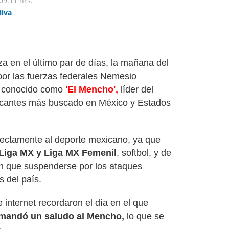
09:11 hrs.
liva
a en el último par de días, la mañana del
or las fuerzas federales Nemesio
r conocido como
'El Mencho',
líder del
icantes más buscado en México y Estados
rectamente al deporte mexicano, ya que
Liga MX y Liga MX Femenil
, softbol, y de
on que suspenderse por los ataques
s del país.
e internet recordaron el día en el que
le mandó un saludo al Mencho,
lo que se