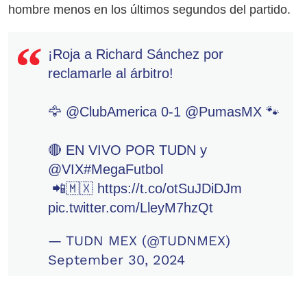
hombre menos en los últimos segundos del partido.
¡Roja a Richard Sánchez por
reclamarle al árbitro!
🦅
@ClubAmerica
0-1
@PumasMX
🐾
🔴 EN VIVO POR TUDN y
@VIX
#MegaFutbol
📲🇲🇽
https://t.co/otSuJDiDJm
pic.twitter.com/LleyM7hzQt
— TUDN MEX (@TUDNMEX)
September 30, 2024