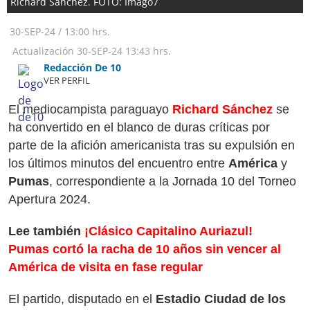
Richard Sánchez. FOTO: Imago7
30-SEP-24
/
13:00 hrs.
Actualización
30-SEP-24
13:43 hrs.
Redacción De 10
VER PERFIL
El mediocampista paraguayo
Richard Sánchez
se
ha convertido en el blanco de duras críticas por
parte de la afición americanista tras su expulsión en
los últimos minutos del encuentro entre
América
y
Pumas
, correspondiente a la Jornada 10 del Torneo
Apertura 2024.
Lee también
¡Clásico Capitalino Auriazul!
Pumas cortó la racha de 10 años sin vencer al
América de visita en fase regular
El partido, disputado en el
Estadio Ciudad de los