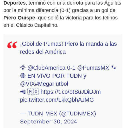
Deportes
, terminó con una derrota para las Águilas
por la mínima diferencia (0-1) gracias a un gol de
Piero Quispe
, que selló la victoria para los felinos
en el Clásico Capitalino.
¡Gool de Pumas! Piero la manda a las
redes del América
🦅
@ClubAmerica
0-1
@PumasMX
🐾
🔴 EN VIVO POR TUDN y
@VIX
#MegaFutbol
📲 🇲🇽
https://t.co/otSuJDiDJm
pic.twitter.com/LkkQbhAJMG
— TUDN MEX (@TUDNMEX)
September 30, 2024