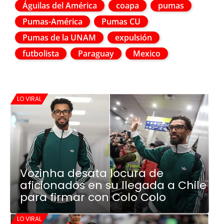
Águilas del América
coapa
pumas
Pumas-América
Pumas CU
Pumas de la UNAM
expulsión
futbolista
Paraguay
Mexico
LO VIRAL
Vozinha desata locura de
aficionados en su llegada a Chile
para firmar con Colo Colo
LO VIRAL