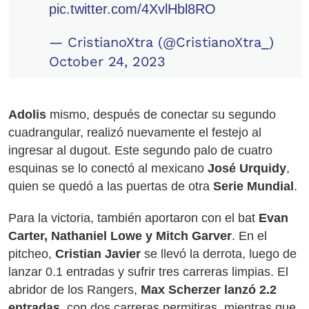
pic.twitter.com/4XvlHbl8RO
— CristianoXtra (@CristianoXtra_)
October 24, 2023
Adolis
mismo, después de conectar su segundo
cuadrangular, realizó nuevamente el festejo al
ingresar al dugout. Este segundo palo de cuatro
esquinas se lo conectó al mexicano
José Urquidy
,
quien se quedó a las puertas de otra
Serie Mundial
.
Para la victoria, también aportaron con el bat
Evan
Carter, Nathaniel Lowe y Mitch Garver
. En el
pitcheo,
Cristian Javier
se llevó la derrota, luego de
lanzar 0.1 entradas y sufrir tres carreras limpias. El
abridor de los Rangers,
Max Scherzer lanzó 2.2
entradas
, con dos carreras permitiras, mientras que