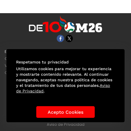
EL UNIVERSAL
Aviso Oportuno
Clase
Obituarios
Respetamos tu privacidad
ViveUSA
Consultas
Utilizamos cookies para mejorar tu experiencia
Confabulario
y mostrarte contenido relevante. Al continuar
navegando, aceptas nuestra política de cookies
y el tratamiento de tus datos personales.
Aviso
de Privacidad
.
Selección Mexicana
Actualidad Mundialista
Historia de los Mundiales
Lo viral
Anécdotas Mundialistas
Acepto Cookies
Las Sedes
Las Figuras
Tendencias
Directorio
Consultas
Aviso de Privacidad