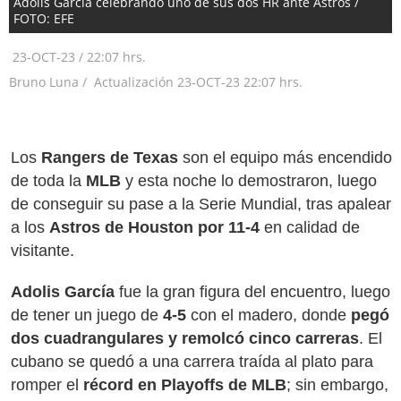
Adolis García celebrando uno de sus dos HR ante Astros /
FOTO: EFE
23-OCT-23
/
22:07 hrs.
Bruno Luna /
Actualización
23-OCT-23
22:07 hrs.
Los
Rangers de Texas
son el equipo más encendido
de toda la
MLB
y esta noche lo demostraron, luego
de conseguir su pase a la Serie Mundial, tras apalear
a los
Astros de Houston por 11-4
en calidad de
visitante.
Adolis García
fue la gran figura del encuentro, luego
de tener un juego de
4-5
con el madero, donde
pegó
dos cuadrangulares y remolcó cinco carreras
. El
cubano se quedó a una carrera traída al plato para
romper el
récord en Playoffs de MLB
; sin embargo,