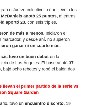
ran esfuerzo colectivo lo que llevó a los
 McDaniels anotó 25 puntos,
mientras
id aportó 23,
con seis triples.
ueron de más a menos.
Iniciaron el
l marcador, y desde ahí, no supieron
ieron ganar ni un cuarto más.
ncic tuvo un buen debut
en la
uicia de Los Ángeles. El base anotó
37
,
bajó ocho rebotes y robó el balón dos
 llevan el primer partido de la serie vs
dison Square Garden
rario, tuvo un
encuentro discreto.
19