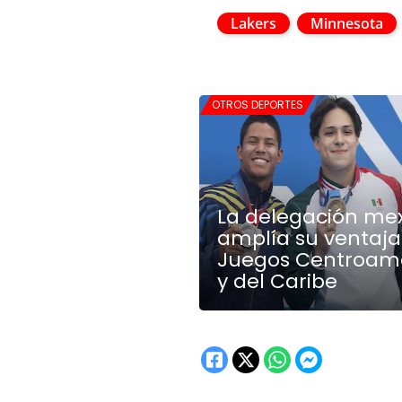
Lakers
Minnesota
OTROS DEPORTES
La delegación me
amplía su ventaja
Juegos Centroam
y del Caribe