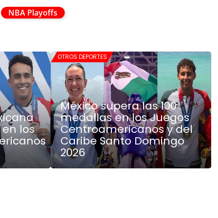
NBA Playoffs
OTROS DEPORTES
México supera las 100
xicana
medallas en los Juegos
 en los
Centroamericanos y del
ericanos
Caribe Santo Domingo
2026