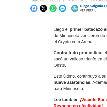
19-ABR-25
/
22:03 hrs.
Actualización
19-ABR-25
Diego Salgado O
VER PERFIL
Llegó el
primer
batacazo
e
de Minnesota vencieron de v
el Crypto.com Arena.
Contra
todo pronóstico,
el
sacó un valioso triunfo en e
Oeste.
Este último, contribuyó a s
nueve
asistencias
.
Además 
para Minnesota.
Lee también
¡Vicente Sán
Reynoso en efectividad!