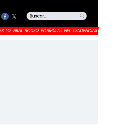
ES
LO VIRAL
BOXEO
FÓRMULA 1
NFL
TENDENCIAS