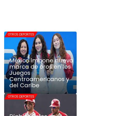
OTROS DEPORTES
México impone nueva
marca de oros en los
Juegos
Centroamericanos y
del Caribe
OTROS DEPORTES