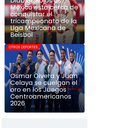
Diablos Rojos del
México está cerca de
conquistar el
tricampeonato de la
Liga Mexicana de
Beisbol
OTROS DEPORTES
Osmar Olvera y Juan
Celaya se cuelgan el
oro en los Juegos
Centroamericanos
2026