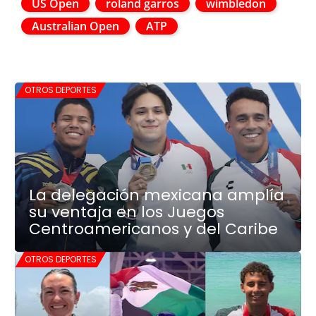
US Open
roland garros
wimbledon
Australian Open
ATP
OTROS DEPORTES
La delegación mexicana amplía
su ventaja en los Juegos
Centroamericanos y del Caribe
OTROS DEPORTES