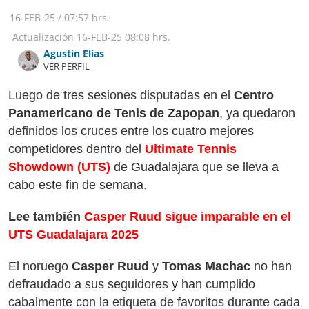
16-FEB-25
/
07:57 hrs.
Actualización
16-FEB-25
08:08 hrs.
Agustín Elías
VER PERFIL
Luego de tres sesiones disputadas en el
Centro
Panamericano de Tenis de Zapopan
, ya quedaron
definidos los cruces entre los cuatro mejores
competidores dentro del
Ultimate Tennis
Showdown (UTS)
de Guadalajara que se lleva a
cabo este fin de semana.
Lee también
Casper Ruud sigue imparable en el
UTS Guadalajara 2025
El noruego
Casper Ruud
y
Tomas Machac
no han
defraudado a sus seguidores y han cumplido
cabalmente con la etiqueta de favoritos durante cada