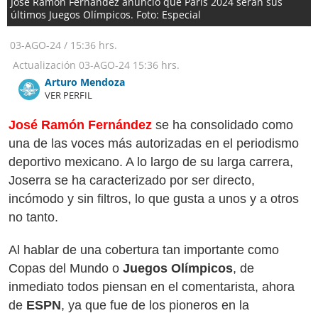
José Ramón Fernández anunció que París 2024 serán sus
últimos Juegos Olímpicos. Foto: Especial
03-AGO-24
/
15:36 hrs.
Actualización
03-AGO-24
15:36 hrs.
Arturo Mendoza
VER PERFIL
José Ramón Fernández
se ha consolidado como
una de las voces más autorizadas en el periodismo
deportivo mexicano. A lo largo de su larga carrera,
Joserra se ha caracterizado por ser directo,
incómodo y sin filtros, lo que gusta a unos y a otros
no tanto.
Al hablar de una cobertura tan importante como
Copas del Mundo o
Juegos Olímpicos
, de
inmediato todos piensan en el comentarista, ahora
de
ESPN
, ya que fue de los pioneros en la