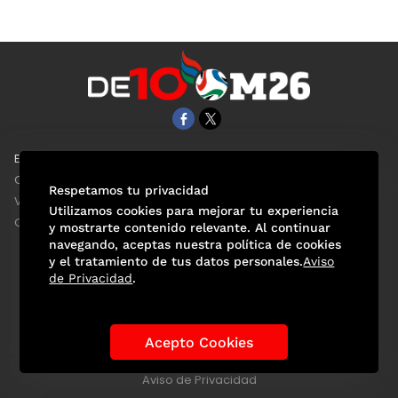
EL UNIVERSAL
Aviso Oportuno
Clase
Obituarios
Respetamos tu privacidad
ViveUSA
Consultas
Utilizamos cookies para mejorar tu experiencia
Confabulario
y mostrarte contenido relevante. Al continuar
navegando, aceptas nuestra política de cookies
y el tratamiento de tus datos personales.
Aviso
de Privacidad
.
Selección Mexicana
Actualidad Mundialista
Historia de los Mundiales
Lo viral
Anécdotas Mundialistas
Acepto Cookies
Las Sedes
Las Figuras
Tendencias
Directorio
Consultas
Aviso de Privacidad