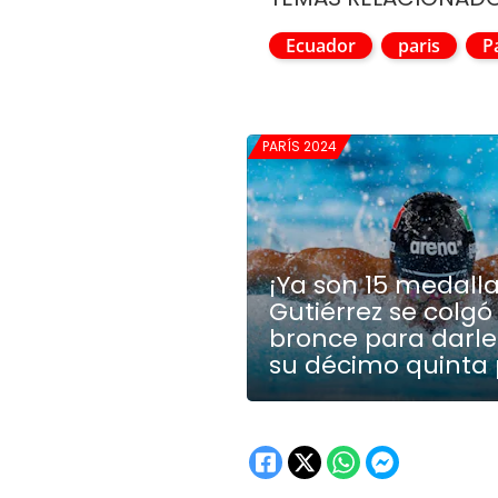
Ecuador
paris
P
PARÍS 2024
¡Ya son 15 medalla
Gutiérrez se colgó 
bronce para darle
su décimo quinta