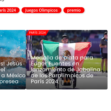
arís 2024
Juegos Olimpicos
premio
PARÍS 2024
Medalla de plata para
s! Jesús
Édgar Fuentes en
el
lanzamiento de Jabalina
 a México
de los Paralímpicos de
 presea
París 2024