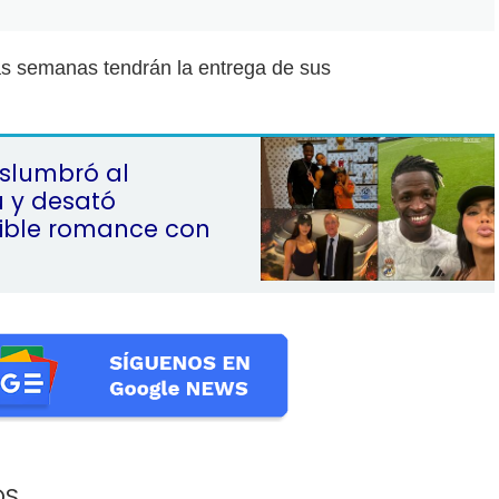
as semanas tendrán la entrega de sus
slumbró al
 y desató
ible romance con
OS