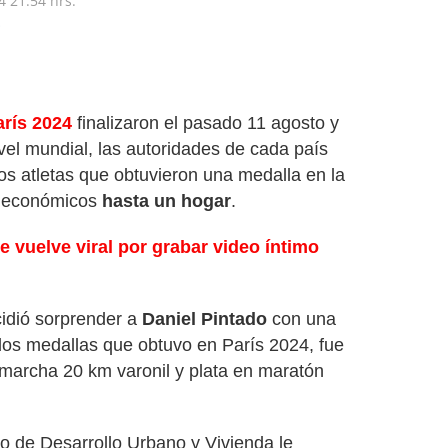
4
21:54 hrs.
o
arís 2024
finalizaron el pasado 11 agosto y
vel mundial, las autoridades de cada país
s atletas que obtuvieron una medalla en la
s económicos
hasta un hogar
.
se vuelve viral por grabar video íntimo
idió sorprender a
Daniel Pintado
con una
dos medallas que obtuvo en París 2024, fue
a marcha 20 km varonil y plata en maratón
io de Desarrollo Urbano y Vivienda le