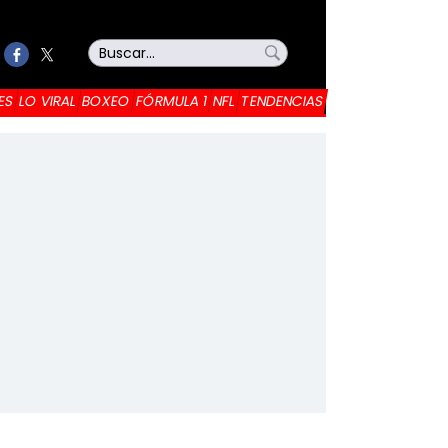
ES
LO VIRAL
BOXEO
FÓRMULA 1
NFL
TENDENCIAS