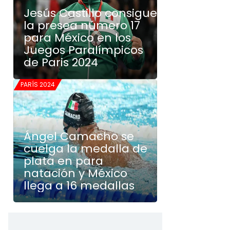
Jesús Castillo consigue
la presea número 17
para México en los
Juegos Paralímpicos
de Paris 2024
PARÍS 2024
Ángel Camacho se
cuelga la medalla de
plata en para
natación y México
llega a 16 medallas