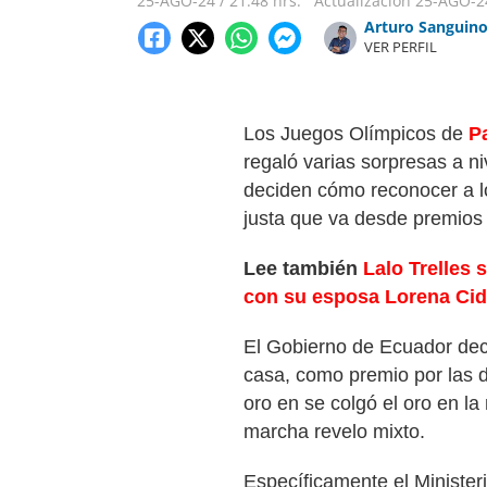
25-AGO-24
/
21:48 hrs.
Actualización
25-AGO-2
Arturo Sanguin
VER PERFIL
Los Juegos Olímpicos de
P
regaló varias sorpresas a ni
deciden cómo reconocer a lo
justa que va desde premio
Lee también
Lalo Trelles 
con su esposa Lorena Cid
El Gobierno de Ecuador dec
casa, como premio por las 
oro en se colgó el oro en l
marcha revelo mixto.
Específicamente el Minister