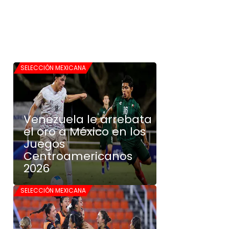
SELECCIÓN MEXICANA
Venezuela le arrebata
el oro a México en los
Juegos
Centroamericanos
2026
SELECCIÓN MEXICANA