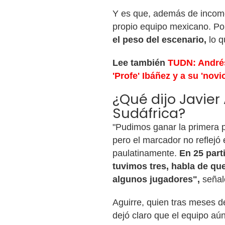
Y es que, además de incomod
propio equipo mexicano. P
el peso del escenario,
lo q
Lee también
TUDN: Andrés
'Profe' Ibáñez y a su 'novi
¿Qué dijo Javier
Sudáfrica?
"Pudimos ganar la primera p
pero el marcador no reflejó
paulatinamente.
En 25 part
tuvimos tres, habla de qu
algunos jugadores",
señal
Aguirre, quien tras meses de
dejó claro que el equipo aú