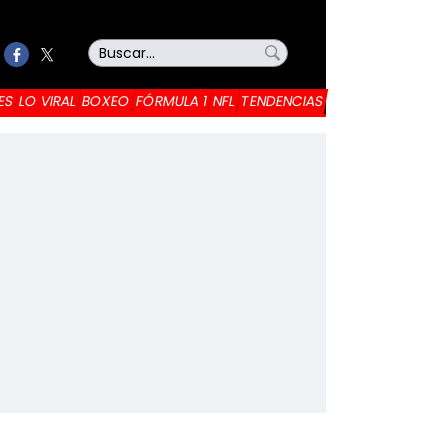
ES
LO VIRAL
BOXEO
FÓRMULA 1
NFL
TENDENCIAS