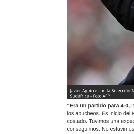
Javier Aguirre con la Selección
Sudáfrica - Foto:AFP
"Era un partido para 4-0,
l
los abucheos. Es inicio del
costado. Tuvimos una expec
conseguimos. No estuvimos 