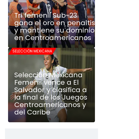
Tri femenil Sub-23
gana el oro en penaltis
y mantiene su dominio
en Centroamericanos
SELECCIÓN MEXICANA
Selección Mexicana
Femenil vence a El
Salvador y clasifica a
la final de los Juegos
Centroamericanos y
del Caribe