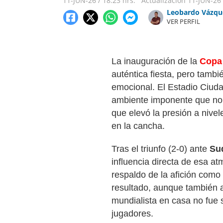
11-JUN-26
/
18:23 hrs.
Actualización
11-JUN-26
Leobardo Vázqu
VER PERFIL
La inauguración de la
Copa
auténtica fiesta, pero tamb
emocional. El Estadio Ciudad
ambiente imponente que no 
que elevó la presión a nive
en la cancha.
Tras el triunfo (2-0) ante
Su
influencia directa de esa at
respaldo de la afición como
resultado, aunque también a
mundialista en casa no fue s
jugadores.