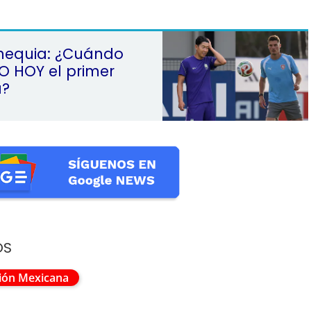
Chequia: ¿Cuándo
O HOY el primer
a?
OS
ción Mexicana