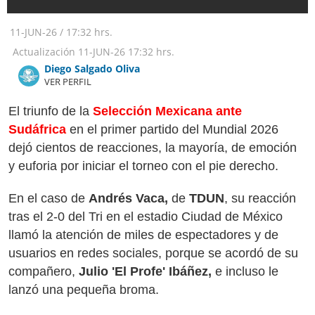
11-JUN-26
/
17:32 hrs.
Actualización
11-JUN-26
17:32 hrs.
Diego Salgado Oliva
VER PERFIL
El triunfo de la
Selección Mexicana ante
Sudáfrica
en el primer partido del Mundial 2026
dejó cientos de reacciones, la mayoría, de emoción
y euforia por iniciar el torneo con el pie derecho.
En el caso de
Andrés Vaca,
de
TDUN
, su reacción
tras el 2-0 del Tri en el estadio Ciudad de México
llamó la atención de miles de espectadores y de
usuarios en redes sociales, porque se acordó de su
compañero,
Julio 'El Profe' Ibáñez,
e incluso le
lanzó una pequeña broma.