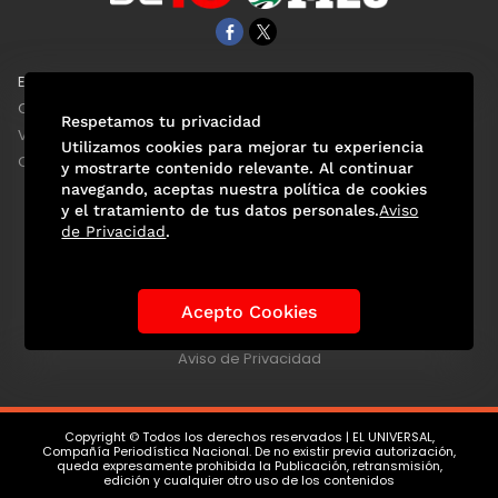
EL UNIVERSAL
Aviso Oportuno
Clase
Obituarios
Respetamos tu privacidad
ViveUSA
Consultas
Utilizamos cookies para mejorar tu experiencia
Confabulario
y mostrarte contenido relevante. Al continuar
navegando, aceptas nuestra política de cookies
y el tratamiento de tus datos personales.
Aviso
de Privacidad
.
Selección Mexicana
Actualidad Mundialista
Historia de los Mundiales
Lo viral
Anécdotas Mundialistas
Acepto Cookies
Las Sedes
Las Figuras
Tendencias
Directorio
Consultas
Aviso de Privacidad
Copyright © Todos los derechos reservados | EL UNIVERSAL,
Compañía Periodística Nacional. De no existir previa autorización,
queda expresamente prohibida la Publicación, retransmisión,
edición y cualquier otro uso de los contenidos