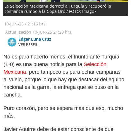
La Selección Mexicana derrotó a Turquía y recuperó la
confianza rumbo a la Copa Oro / FOTO: Imago7
10-JUN-25
/
21:16 hrs.
Actualización
10-JUN-25
21:20 hrs.
Édgar Luna Cruz
VER PERFIL
No es para hacerlo menos, el triunfo ante Turquía
(1-0) es una buena noticia para la
Selección
Mexicana
, pero tampoco es para echar campanas
al vuelo, porque lo que hay que destacar del equipo
nacional es la garra, la entrega que se puso en la
cancha.
Puro corazón, pero se espera más que eso, mucho
más.
Javier Aguirre debe de estar consciente de que