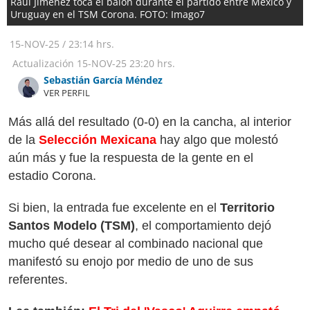
Raúl Jiménez toca el balón durante el partido entre México y
Uruguay en el TSM Corona. FOTO: Imago7
15-NOV-25
/
23:14 hrs.
Actualización
15-NOV-25
23:20 hrs.
Sebastián García Méndez
VER PERFIL
Más allá del resultado (0-0) en la cancha, al interior
de la
Selección Mexicana
hay algo que molestó
aún más y fue la respuesta de la gente en el
estadio Corona.
Si bien, la entrada fue excelente en el
Territorio
Santos Modelo (TSM)
, el comportamiento dejó
mucho qué desear al combinado nacional que
manifestó su enojo por medio de uno de sus
referentes.