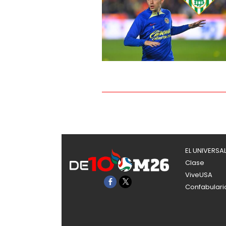
EL UNIVERSA
Clase
ViveUSA
Confabulari