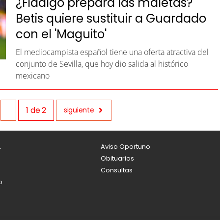
¿Fidalgo prepara las maletas?
Betis quiere sustituir a Guardado
con el 'Maguito'
El mediocampista español tiene una oferta atractiva del
conjunto de Sevilla, que hoy dio salida al histórico
mexicano
1
de
2
siguiente
L
Aviso Oportuno
Obituarios
Consultas
o