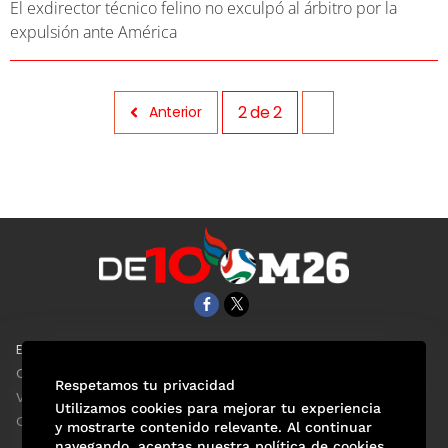
El exdirector técnico felino no exculpó al árbitro por la
expulsión ante América
2
de
2
Anterior
EL UNIVERSAL
Aviso Oportuno
Clase
Obituarios
Respetamos tu privacidad
ViveUSA
Consultas
Utilizamos cookies para mejorar tu experiencia
Confabulario
y mostrarte contenido relevante. Al continuar
navegando, aceptas nuestra política de cookies