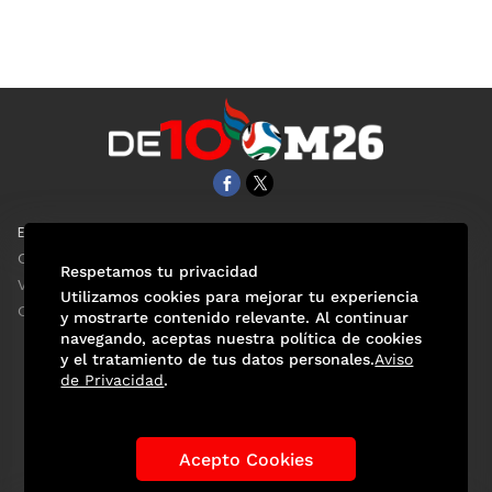
EL UNIVERSAL
Aviso Oportuno
Clase
Obituarios
Respetamos tu privacidad
ViveUSA
Consultas
Utilizamos cookies para mejorar tu experiencia
Confabulario
y mostrarte contenido relevante. Al continuar
navegando, aceptas nuestra política de cookies
y el tratamiento de tus datos personales.
Aviso
de Privacidad
.
Selección Mexicana
Actualidad Mundialista
Historia de los Mundiales
Lo viral
Anécdotas Mundialistas
Acepto Cookies
Las Sedes
Las Figuras
Tendencias
Directorio
Consultas