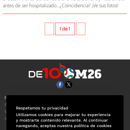
antes de ser hospitalizado…¿Coincidencia? ¡Ve sus fotos!
1
de
1
EL UNIVERSAL
Aviso Oportuno
Clase
Obituarios
Respetamos tu privacidad
ViveUSA
Consultas
Utilizamos cookies para mejorar tu experiencia
Confabulario
y mostrarte contenido relevante. Al continuar
navegando, aceptas nuestra política de cookies