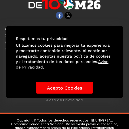
EL UNIVERSAL
Aviso Oportuno
Clase
Obituarios
Respetamos tu privacidad
ViveUSA
Consultas
Utilizamos cookies para mejorar tu experiencia
Confabulario
y mostrarte contenido relevante. Al continuar
navegando, aceptas nuestra política de cookies
y el tratamiento de tus datos personales.
Aviso
de Privacidad
.
Selección Mexicana
Actualidad Mundialista
Historia de los Mundiales
Lo viral
Anécdotas Mundialistas
Acepto Cookies
Las Sedes
Las Figuras
Tendencias
Directorio
Consultas
Aviso de Privacidad
Copyright © Todos los derechos reservados | EL UNIVERSAL,
Compañía Periodística Nacional. De no existir previa autorización,
queda expresamente prohibida la Publicación, retransmisión,