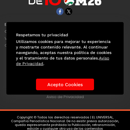
EL UNIVERSAL
Aviso Oportuno
Clase
Obituarios
Respetamos tu privacidad
ViveUSA
Consultas
Utilizamos cookies para mejorar tu experiencia
Confabulario
y mostrarte contenido relevante. Al continuar
navegando, aceptas nuestra política de cookies
y el tratamiento de tus datos personales.
Aviso
de Privacidad
.
Selección Mexicana
Actualidad Mundialista
Historia de los Mundiales
Lo viral
Anécdotas Mundialistas
Acepto Cookies
Las Sedes
Las Figuras
Tendencias
Directorio
Consultas
Aviso de Privacidad
Copyright © Todos los derechos reservados | EL UNIVERSAL,
Compañía Periodística Nacional. De no existir previa autorización,
queda expresamente prohibida la Publicación, retransmisión,
edición y cualquier otro uso de los contenidos