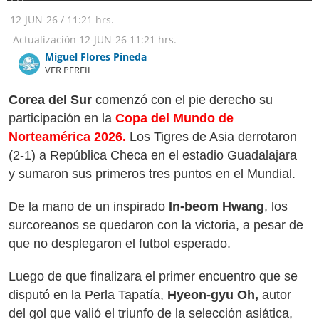
EFE
12-JUN-26
/
11:21 hrs.
Actualización
12-JUN-26
11:21 hrs.
Miguel Flores Pineda
VER PERFIL
Corea del Sur
comenzó con el pie derecho su
participación en la
Copa del Mundo de
Norteamérica 2026.
Los Tigres de Asia derrotaron
(2-1) a República Checa en el estadio Guadalajara
y sumaron sus primeros tres puntos en el Mundial.
De la mano de un inspirado
In-beom Hwang
, los
surcoreanos se quedaron con la victoria, a pesar de
que no desplegaron el futbol esperado.
Luego de que finalizara el primer encuentro que se
disputó en la Perla Tapatía,
Hyeon-gyu Oh,
autor
del gol que valió el triunfo de la selección asiática,