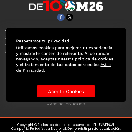
EL UNIVERSAL
Aviso Oportuno
Clase
Obituarios
Respetamos tu privacidad
ViveUSA
Consultas
Utilizamos cookies para mejorar tu experiencia
Confabulario
y mostrarte contenido relevante. Al continuar
navegando, aceptas nuestra política de cookies
y el tratamiento de tus datos personales.
Aviso
de Privacidad
.
Selección Mexicana
Actualidad Mundialista
Historia de los Mundiales
Lo viral
Anécdotas Mundialistas
Acepto Cookies
Las Sedes
Las Figuras
Tendencias
Directorio
Consultas
Aviso de Privacidad
Copyright © Todos los derechos reservados | EL UNIVERSAL,
Compañía Periodística Nacional. De no existir previa autorización,