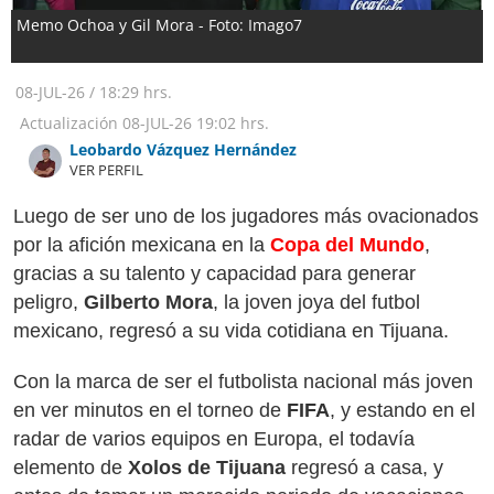
Memo Ochoa y Gil Mora - Foto: Imago7
08-JUL-26
/
18:29 hrs.
Actualización
08-JUL-26
19:02 hrs.
Leobardo Vázquez Hernández
VER PERFIL
Luego de ser uno de los jugadores más ovacionados
por la afición mexicana en la
Copa del Mundo
,
gracias a su talento y capacidad para generar
peligro,
Gilberto Mora
, la joven joya del futbol
mexicano, regresó a su vida cotidiana en Tijuana.
Con la marca de ser el futbolista nacional más joven
en ver minutos en el torneo de
FIFA
, y estando en el
radar de varios equipos en Europa, el todavía
elemento de
Xolos de Tijuana
regresó a casa, y