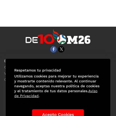
EL UNIVERSAL
Aviso Oportuno
Clase
Obituarios
Respetamos tu privacidad
ViveUSA
Consultas
Utilizamos cookies para mejorar tu experiencia
Confabulario
y mostrarte contenido relevante. Al continuar
navegando, aceptas nuestra política de cookies
y el tratamiento de tus datos personales.
Aviso
de Privacidad
.
Selección Mexicana
Actualidad Mundialista
Historia de los Mundiales
Lo viral
Anécdotas Mundialistas
Acepto Cookies