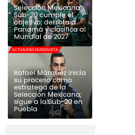
Selección Mexicana
Sub-20 cumple el
objetivo; derrota a
Panamá y clasifica al
Mundial de 2027
ACTUALIDAD MUNDIALISTA
Rafael Márquez inicia
su proceso como
estratega de la
Selección Mexicana;
sigue a la Sub-20 en
Puebla