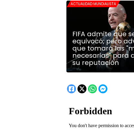
ACTUALIDAD MUNDIALISTA
FIFA admite que s
equivocó; pero ad
que tomará las "
necesarias" para 
su reputación