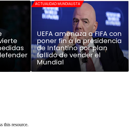
ACTUALIDAD MUNDIALISTA
e
UEFA amenaza a FIFA con
vierte
poner fin a la presidencia
medidas
de Infantino por plan
defender
fallido de vender el
Mundial