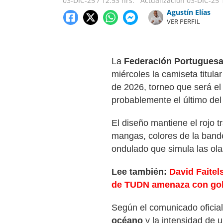
03-DIC-25
/
12:53 hrs.
Actualización
03-DIC-25
Agustín Elías
VER PERFIL
La
Federación Portuguesa
miércoles la camiseta titular
de 2026, torneo que será el
probablemente el último del
El diseño mantiene el rojo t
mangas, colores de la bande
ondulado que simula las ola
Lee también:
David Faitels
de TUDN amenaza con golp
Según el comunicado oficial
océano
y la intensidad de u