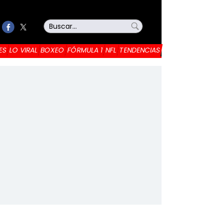
ES
LO VIRAL
BOXEO
FÓRMULA 1
NFL
TENDENCIAS