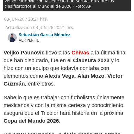
Veljko Paunovic con la selección de Serbia, durante los
clasificatorios al Mundial de 2026 - Foto: AP
03-JUN-26
/
20:21 hrs.
Actualización
03-JUN-26
20:21 hrs.
Sebastián García Méndez
VER PERFIL
Veljko Paunovic
llevó a las
Chivas
a la última final
que han disputado, fue en el
Clausura 2023
y lo
hizo con un equipo que todavía contaba con
elementos como
Alexis Vega
,
Alan Mozo
,
Victor
Guzmán
, entre otros.
Sabe lo que es trabajar con futbolistas únicamente
mexicanos y con la misma certeza y conocimiento,
asegura que el Tricolor hará historia en la próxima
Copa del Mundo 2026
.