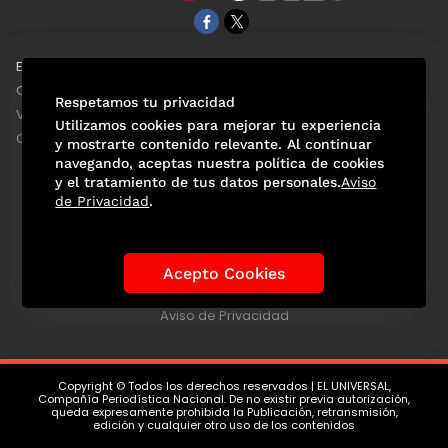
EL UNIVERSAL
Aviso Oportuno
Clase
Obituarios
Respetamos tu privacidad
ViveUSA
Consultas
Utilizamos cookies para mejorar tu experiencia
Confabulario
y mostrarte contenido relevante. Al continuar
navegando, aceptas nuestra política de cookies
y el tratamiento de tus datos personales.
Aviso
de Privacidad
.
Selección Mexicana
Actualidad Mundialista
Historia de los Mundiales
Lo viral
Anécdotas Mundialistas
Acepto Cookies
Las Sedes
Las Figuras
Tendencias
Directorio
Consultas
Aviso de Privacidad
Copyright © Todos los derechos reservados | EL UNIVERSAL,
Compañía Periodística Nacional. De no existir previa autorización,
queda expresamente prohibida la Publicación, retransmisión,
edición y cualquier otro uso de los contenidos