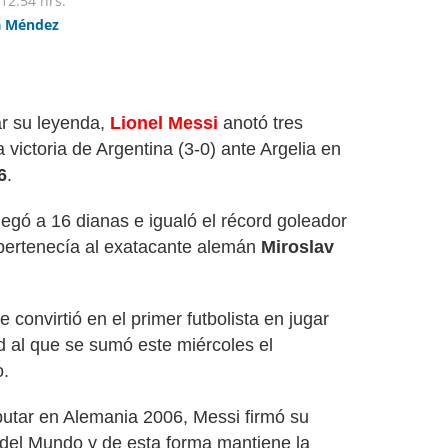
12:54 hrs.
a Méndez
r su leyenda,
Lionel Messi
anotó tres
 victoria de Argentina (3-0) ante Argelia en
6
.
llegó a 16 dianas e igualó el récord goleador
l pertenecía al exatacante alemán
Miroslav
 convirtió en el primer futbolista en jugar
d al que se sumó este miércoles el
o.
utar en Alemania 2006, Messi firmó su
 del Mundo y de esta forma mantiene la