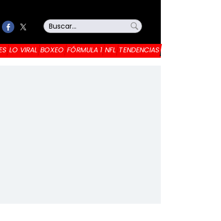
ES
LO VIRAL
BOXEO
FÓRMULA 1
NFL
TENDENCIAS