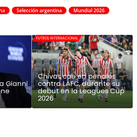
na
Selección argentina
Mundial 2026
FUTBOL INTERNACIONAL
Chivas cae en penales
a Gianni
contra LAFC, durante su
ene
debut en la Leagues Cup
2026