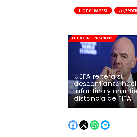
Lionel Messi
Argenti
FUTBOL INTERNACIONAL
UEFA reitera su
desconfianza haci
Infantino y manti
distancia de FIFA