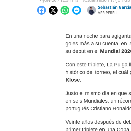
17-JUN-26
/
12:54 hrs.
Actualización
17-JUN-26
Sebastián Garcí
VER PERFIL
En una noche para agiganta
goles más a su cuenta, en la
su debut en el
Mundial 202
Con este triplete, La Pulga 
histórico del torneo, el cuá
Klose
.
Justo el mismo día en que se
en seis Mundiales, un récor
portugués Cristiano Ronald
Veinte años después de deb
primer triplete en una Copa