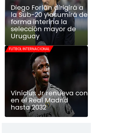
Diego Forlán dirigirá a
la Sub-20 y asumirá de
forma interina la
selección mayor de
Uruguay
FUTBOL INTERNACIONAL
Vinícius Jr renueva con
en el Real Madrid
hasta 2032